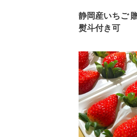
静岡産いちご 贈
熨斗付き可