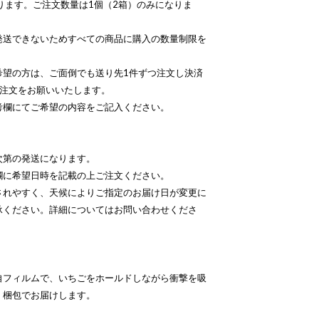
ります。ご注文数量は1個（2箱）のみになりま
発送できないためすべての商品に購入の数量制限を
希望の方は、ご面倒でも送り先1件ずつ注文し決済
ご注文をお願いいたします。
考欄にてご希望の内容をご記入ください。
次第の発送になります。
欄に希望日時を記載の上ご注文ください。
されやすく、天候によりご指定のお届け日が変更に
承ください。詳細についてはお問い合わせくださ
自フィルムで、いちごをホールドしながら衝撃を吸
」梱包でお届けします。