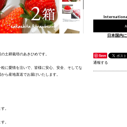
Internationa
A
日本国内に
慢の土耕栽培のあきひめです。
Save
通報する
一粒一粒に愛情を注いで、皆様に安心、安全、そしてな
国から産地直送でお届けいたします。
。
ます。
ます。