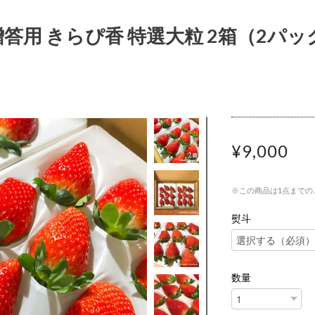
答用 きらぴ香 特選大粒 2箱（2パッ
¥9,000
※この商品は1点までの
熨斗
数量