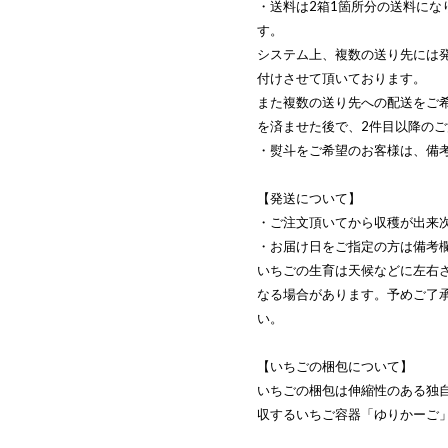
・送料は2箱1箇所分の送料にな
す。
システム上、複数の送り先には
付けさせて頂いております。
また複数の送り先への配送をご
を済ませた後で、2件目以降の
・熨斗をご希望のお客様は、備
【発送について】
・ご注文頂いてから収穫が出来
・お届け日をご指定の方は備考
いちごの生育は天候などに左右
なる場合があります。予めご了
い。
【いちごの梱包について】
いちごの梱包は伸縮性のある独
収するいちご容器「ゆりかーご