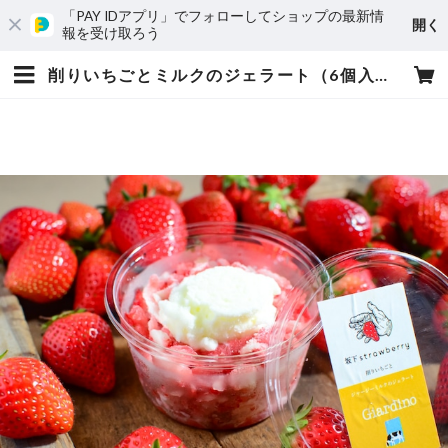
「PAY IDアプリ」でフォローしてショップの最新情
開く
報を受け取ろう
削りいちごとミルクのジェラート（6個入り）熨斗付き可 | 坂下strawberry ㅣ 静岡市いちご農家ㅣ いちご・イチゴ・苺