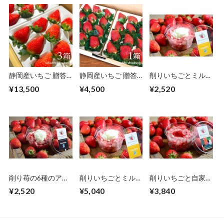
静岡産いちご 贈答
静岡産いちご 贈答
削りいちごとミルク
用 きらぴ香 特選大
用 やよいひめ 特選
のジェラート（6個
¥13,500
¥4,500
¥2,520
粒 3箱（2パック入
大粒 1箱（2パック
入り）熨斗付き可
☓9〜15粒）熨斗付
入☓9〜15粒）熨斗
き可
付き可
削り苺の6種のアソ
削りいちごとミルク
削りいちごと自家製
ートパック 6個入
のジェラート（12
いちごソース（12
¥2,520
¥5,040
¥3,840
（6種×1個）
個入り）熨斗付き可
個入り）熨斗付き可