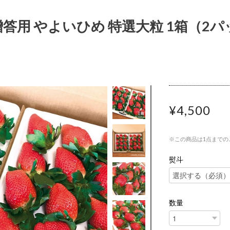
答用 やよいひめ 特選大粒 1箱（2パ
¥4,500
※この商品は1点までの
熨斗
数量