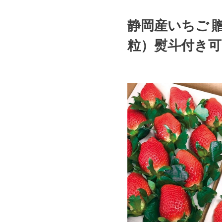
静岡産いちご 贈
粒）熨斗付き可