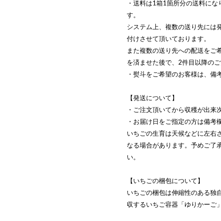
・送料は1箱1箇所分の送料にな
す。
システム上、複数の送り先には
付けさせて頂いております。
また複数の送り先への配送をご
を済ませた後で、2件目以降の
・熨斗をご希望のお客様は、備
【発送について】
・ご注文頂いてから収穫が出来
・お届け日をご指定の方は備考
いちごの生育は天候などに左右
なる場合があります。予めご了
い。
【いちごの梱包について】
いちごの梱包は伸縮性のある独
収するいちご容器「ゆりかーご