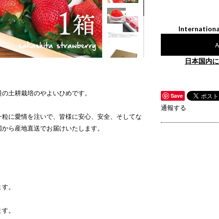
Internationa
A
日本国内に
慢の土耕栽培のやよいひめです。
Save
通報する
一粒一粒に愛情を注いで、皆様に安心、安全、そしてな
国から産地直送でお届けいたします。
。
ます。
ます。