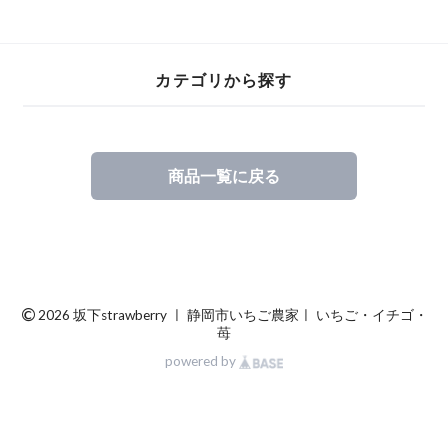
入☓9〜15粒）熨斗
☓9〜15粒）熨斗付
ク×2，チョコ×2）
付き可
き可
カテゴリから探す
商品一覧に戻る
©
2026 坂下strawberry ㅣ 静岡市いちご農家ㅣ いちご・イチゴ・
苺
powered by