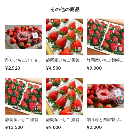
その他の商品
削りいちごとチョコ
静岡産いちご 贈答
静岡産いちご 贈答
のジェラート（6個
用 きらぴ香 特選大
用 やよいひめ 特選
¥2,520
¥4,500
¥9,000
入り）熨斗付き可
粒 1箱（2パック入
大粒 2箱（2パック
☓9〜15粒）熨斗付
入☓9〜15粒）熨斗
き可
付き可
静岡産いちご 贈答
静岡産いちご 贈答
削り苺と自家製ソー
用 やよいひめ 特選
用 きらぴ香 特選大
スアソートパック
¥13,500
¥9,000
¥2,200
大粒 3箱（2パック
粒 2箱（2パック入
（ソース×2、ミル