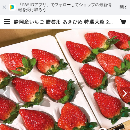
「PAY IDアプリ」でフォローしてショップの最新情
開く
報を受け取ろう
静岡産いちご 贈答用 あきひめ 特選大粒 2箱（2パック入☓9〜15粒）熨斗付き可 | 坂下strawberry ㅣ 静岡市いちご農家ㅣ いちご・イチゴ・苺