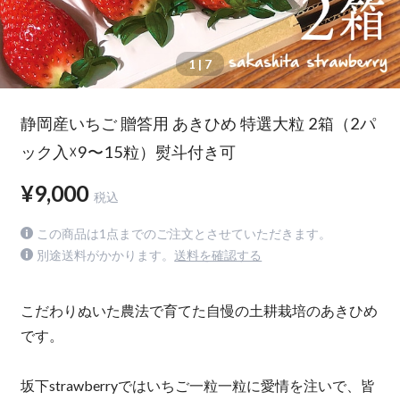
1
| 7
静岡産いちご 贈答用 あきひめ 特選大粒 2箱（2パ
ック入☓9〜15粒）熨斗付き可
¥9,000
税込
この商品は1点までのご注文とさせていただきます。
別途送料がかかります。
送料を確認する
こだわりぬいた農法で育てた自慢の土耕栽培のあきひめ
です。
坂下strawberryではいちご一粒一粒に愛情を注いで、皆