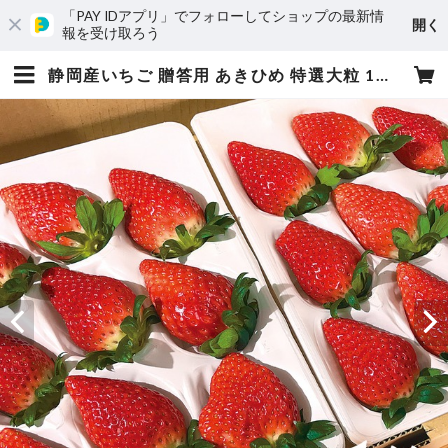
「PAY IDアプリ」でフォローしてショップの最新情
開く
報を受け取ろう
静岡産いちご 贈答用 あきひめ 特選大粒 1箱（2パック入☓9〜15粒）熨斗付き可 | 坂下strawberry ㅣ 静岡市いちご農家ㅣ いちご・イチゴ・苺