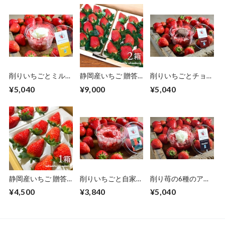
削りいちごとミルク
静岡産いちご 贈答
削りいちごとチョコ
のジェラート（12
用 やよいひめ 特選
のジェラート（12
¥5,040
¥9,000
¥5,040
個入り）熨斗付き可
大粒 2箱（2パック
個入り）熨斗付き可
入☓9〜15粒）熨斗
付き可
静岡産いちご 贈答
削りいちごと自家製
削り苺の6種のアソ
用 きらぴ香 特選大
いちごソース（12
ートパック 12個入
¥4,500
¥3,840
¥5,040
粒 1箱（2パック入
個入り）熨斗付き可
（6種×2個）
☓9〜15粒）熨斗付
き可