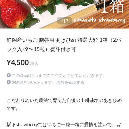
1
| 7
静岡産いちご 贈答用 あきひめ 特選大粒 1箱（2パ
ック入☓9〜15粒）熨斗付き可
¥4,500
税込
この商品は1点までのご注文とさせていただきます。
別途送料がかかります。
送料を確認する
こだわりぬいた農法で育てた自慢の土耕栽培のあきひめ
です。
坂下strawberryではいちご一粒一粒に愛情を注いで、皆